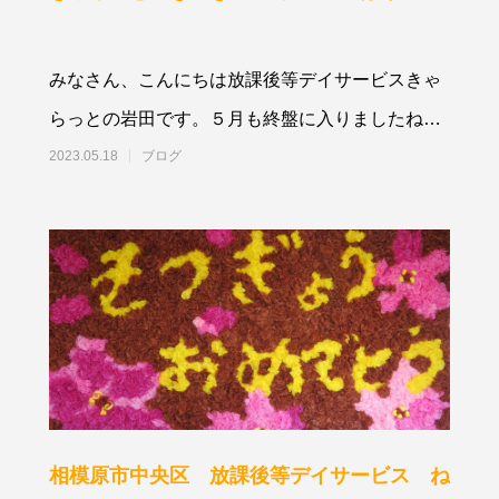
みなさん、こんにちは放課後等デイサービスきゃ
らっとの岩田です。５月も終盤に入りましたね😆
日々の気温差も激しく体調崩されて
2023.05.18
ブログ
相模原市中央区 放課後等デイサービス ね