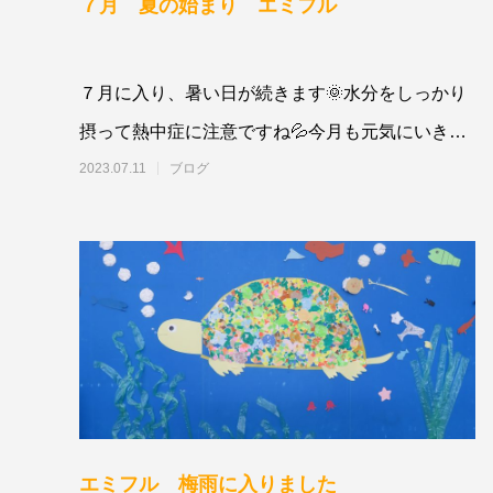
７月 夏の始まり エミフル
７月に入り、暑い日が続きます🌞水分をしっかり
摂って熱中症に注意ですね💦今月も元気にいきま
しょう！！そして・・・子
2023.07.11
ブログ
エミフル 梅雨に入りました