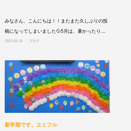
みなさん、こんにちは！！またまた久しぶりの投
稿になってしまいました💦5月は、暑かったり、
涼しかったり・・・体調を崩さないようにし
2023.05.18
ブログ
新学期です。エミフル