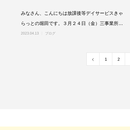
みなさん、こんにちは放課後等デイサービスきゃ
らっとの堀田です。３月２４日（金）三事業所合
同の避難訓練を行いました📢ひとりのお
2023.04.13
ブログ
1
2