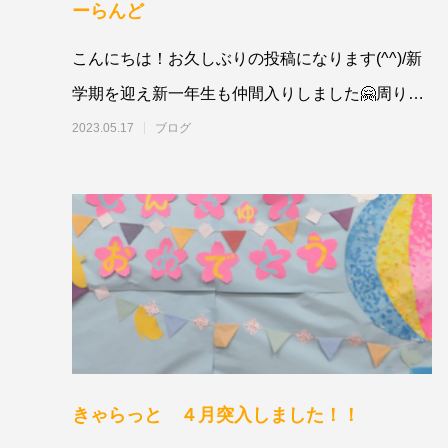
ーらんど
こんにちは！お久しぶりの投稿になります(^^)/新
学期を迎え新一年生も仲間入りしました🤗周りの
子供達はすっかりお兄さんお姉さんになり
2023.05.17
ブログ
きゃらっと ４月突入しました！！