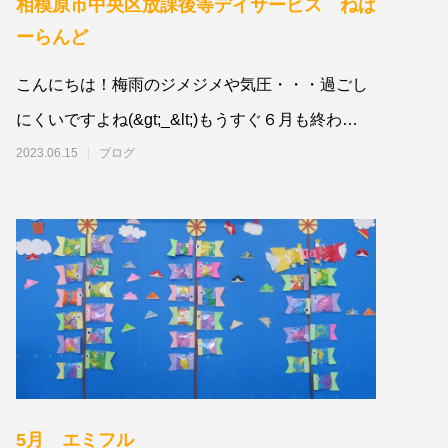
相模原市中央区放課後等デイサービス ねば
ーらんど
こんにちは！梅雨のジメジメや気圧・・・過ごし
にくいですよね(&gt;_&lt;)もうすぐ６月も終わ
り・・・😅今年も半年が過ぎてし
2023.06.15
ブログ
5月 エミフル