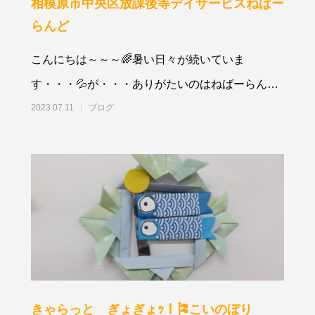
相模原市中央区放課後等デイサービスねばー
らんど
こんにちは～～～🌈暑い日々が続いていま
す・・・💦が・・・ありがたいのはねばーらんど
の子供達は元気いっぱい😆子供のエネルギーはす
2023.07.11
ブログ
ご
きゃらっと ぎょぎょｯ！🎏こいのぼり