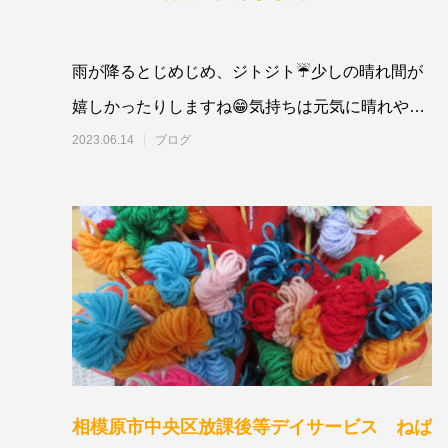
雨が降るとじめじめ、ジトジト☔少しの晴れ間が
嬉しかったりしますね😁気持ちは元気に晴れやか
にいきましょう！！🍀🍀🍀🍀🍀🍀🍀🍀🍀
2023.06.14
ブログ
相模原市中央区放課後等デイサービス ねば