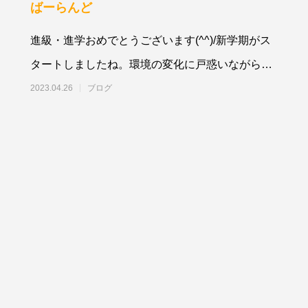
ばーらんど
進級・進学おめでとうございます(^^)/新学期がス
タートしましたね。環境の変化に戸惑いながらも
一生懸命に頑張っている子ども達を見守っ
2023.04.26
ブログ