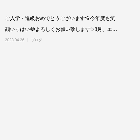
ご入学・進級おめでとうございます🌸今年度も笑
顔いっぱい😄よろしくお願い致します✨3月、エミ
フルでは4名の卒業生を
2023.04.26
ブログ