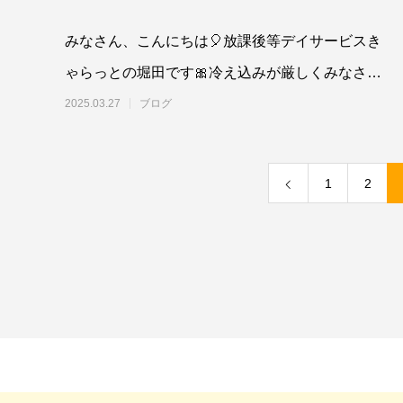
みなさん、こんにちは🎈放課後等デイサービスき
ゃらっとの堀田です🎀冷え込みが厳しくみなさん
体調くずされていないですか？きゃらっとの
2025.03.27
ブログ
1
2