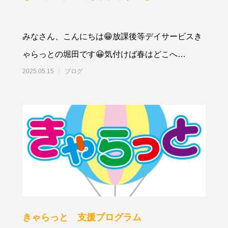
みなさん、こんにちは😁放課後等デイサービスき
ゃらっとの堀田です😀気付けば春はどこへ
～・・・？GW明け徐々に気温も上昇し初
2025.05.15
ブログ
きゃらっと 支援プログラム