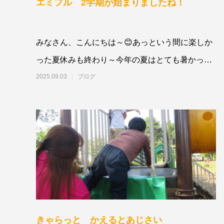
エミフル 2学期が始まりましたね！
みなさん、こんにちは～😊あっという間に楽しか
った夏休みも終わり～今年の夏はとても暑かった
ですね💦ただ、9月になってもまだまだ猛暑
2025.09.03
ブログ
きゃらっと かえるとあじさい