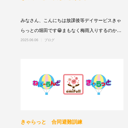
みなさん、こんにちは放課後等デイサービスきゃ
らっとの堀田です😁まもなく梅雨入りするのか
な・・？💦蚊も更に活発になりそう・・⚡雷が
2025.06.06
ブログ
きゃらっと 合同避難訓練