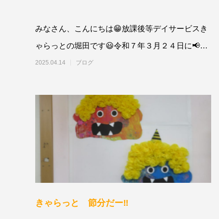
みなさん、こんにちは😁放課後等デイサービスき
ゃらっとの堀田です😃令和７年３月２４日に📢合
同避難訓練をおこないました！今回
2025.04.14
ブログ
きゃらっと 節分だー‼