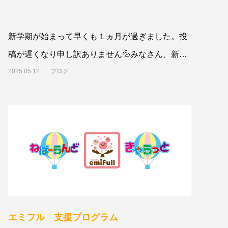
新学期が始まって早くも１ヵ月が過ぎました。投
稿が遅くなり申し訳ありません💦みなさん、新し
い環境に少し慣れたころでしょうか。まずは
2025.05.12
ブログ
エミフル 支援プログラム