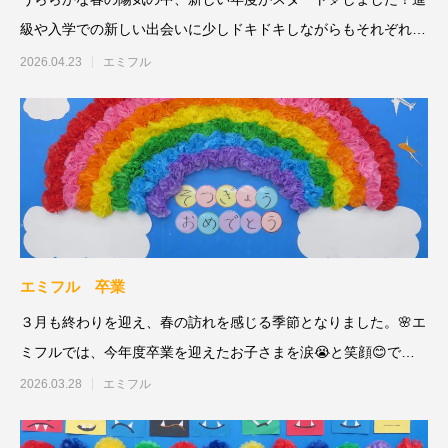
級や入学での新しい出会いに少しドキドキしながらもそれぞれの
ペースで
2026.04.23
エミフル
エミフル 卒業
３月も終わりを迎え、春の訪れを感じる季節となりました。🌸エ
ミフルでは、今年度卒業を迎えたお子さまを涙😭と笑顔😊で送
り出す大切な時
2026.03.28
エミフル