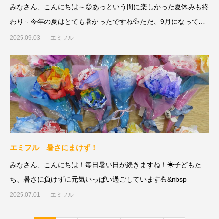
みなさん、こんにちは～😊あっという間に楽しかった夏休みも終
わり～今年の夏はとても暑かったですね💦ただ、9月になっても
まだまだ猛暑
2025.09.03
エミフル
エミフル 暑さにまけず！
みなさん、こんにちは！毎日暑い日が続きますね！☀子どもた
ち、暑さに負けずに元気いっぱい過ごしています💪&nbsp
2025.07.01
エミフル