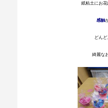
紙粘土に
お花
感触
どんど
綺麗な