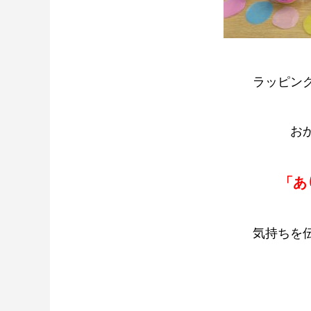
ラッピング
お
「あ
気持ちを