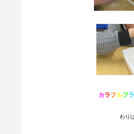
カ
ラ
フ
ル
フ
わり