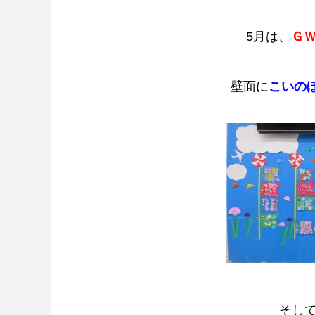
5月は、
Ｇ
壁面に
こいの
そし