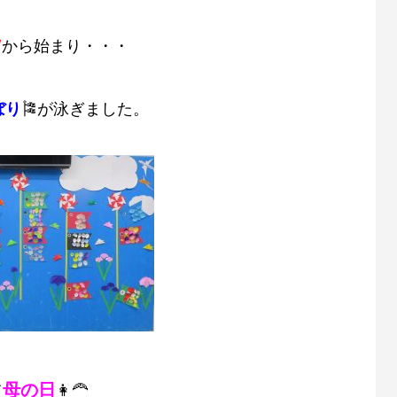
Ｗ
から始まり・・・
ぼり
🎏が泳ぎました。
母の日
て
👩‍🦰