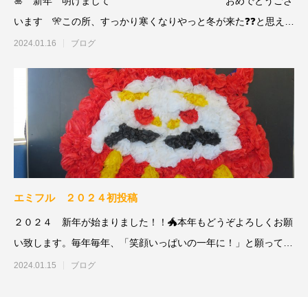
🎍 新年 明けまして おめでとうござ
います 🎌この所、すっかり寒くなりやっと冬が来た❓❓と思える
陽気になっ
2024.01.16
ブログ
エミフル ２０２４初投稿
２０２４ 新年が始まりました！！🐲本年もどうぞよろしくお願
い致します。毎年毎年、「笑顔いっぱいの一年に！」と願ってい
ます。
2024.01.15
ブログ