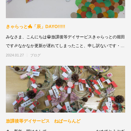
きゃらっと🐲「辰」DAYO!!!!!
みなさま、こんにちは😁放課後等デイサービスきゃらっとの堀田
です🎉なかなか更新が遅れてしまったこと、申し訳ないです・・
😱😱😱🐲祝2
2024.01.27
ブログ
放課後等デイサービス ねばーらんど