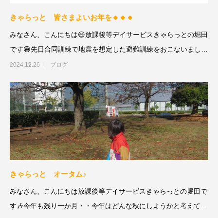
きゃらっと 皆さまよいお年を🔸🔸🔸
みなさん、こんにちは😄放課後等デイサービスきゃらっとの堀田
です😁先日合同訓練で地震を想定した避難訓練をおこないました
⚠️
2024.12.26
ブログ
きゃらっと オータム♪
みなさん、こんにちは放課後等デイサービスきゃらっとの堀田で
す🎶今年も残り一か月・・今年はどんな秋にしようかと考えてい