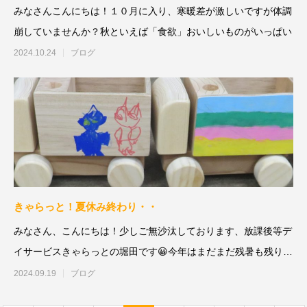
みなさんこんにちは！１０月に入り、寒暖差が激しいですが体調
崩していませんか？秋といえば「食欲」おいしいものがいっぱい
2024.10.24
ブログ
きゃらっと！夏休み終わり・・
みなさん、こんにちは！少しご無沙汰しております、放課後等デ
イサービスきゃらっとの堀田です😀今年はまだまだ残暑も残りみ
なさん、夏バ
2024.09.19
ブログ