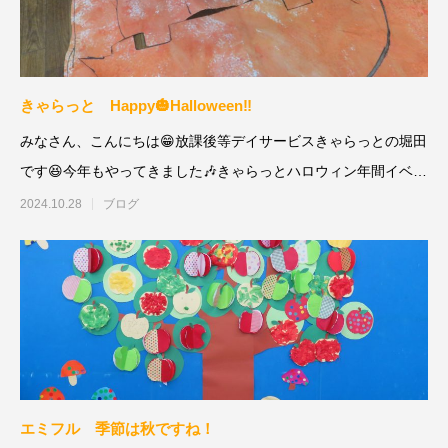
きゃらっと Happy🎃Halloween‼
みなさん、こんにちは😁放課後等デイサービスきゃらっとの堀田
です😆今年もやってきました🎶きゃらっとハロウィン年間イベン
トの中でも
2024.10.28
ブログ
エミフル 季節は秋ですね！