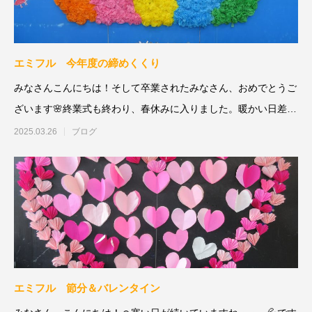
エミフル 今年度の締めくくり
みなさんこんにちは！そして卒業されたみなさん、おめでとうご
ざいます🌸終業式も終わり、春休みに入りました。暖かい日差し
がとても気持
2025.03.26
ブログ
エミフル 節分＆バレンタイン