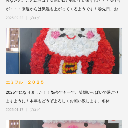
みなさん、こんにちは！☺寒い日が続いていますね・・・💦です
が・・・来週からは気温も上がってくるようです！😊先日、お花
屋さんに行く
2025.02.22
ブログ
エミフル ２０２５
2025年になりました！！🐍今年も一年、笑顔いっぱいで過ごせ
ますように！本年もどうぞよろしくお願い致します。冬休
2025.01.17
ブログ