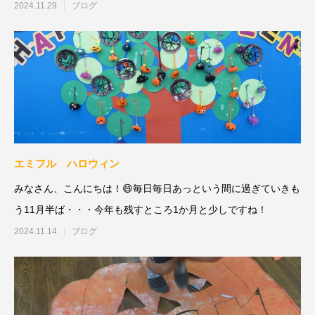
たのに秋
2024.11.29
ブログ
エミフル ハロウィン
みなさん、こんにちは！😄毎日毎日あっという間に過ぎていきも
う11月半ば・・・今年も残すところ1か月と少しですね！
2024.11.14
ブログ