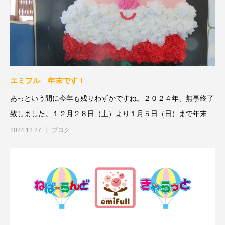
エミフル 年末です！
あっという間に今年も残りわずかですね。２０２４年、無事終了
致しました。１２月２８日（土）より１月５日（日）まで年末年
始のお休みと
2024.12.27
ブログ