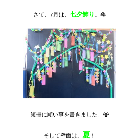
七夕飾り
さて、7月は、
。🎋
短冊に願い事を書きました。🤩
夏
そして壁面は、
！