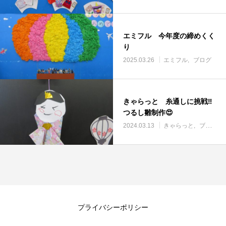
エミフル 今年度の締めくく
り
2025.03.26
エミフル
ブログ
きゃらっと 糸通しに挑戦‼
つるし雛制作😍
2024.03.13
きゃらっと
ブログ
プライバシーポリシー