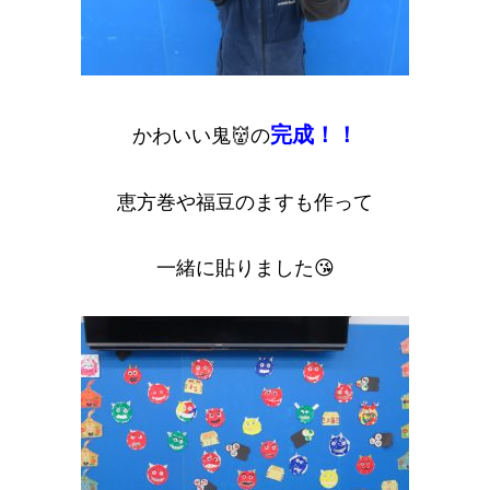
完成！！
かわいい鬼👹の
恵方巻や福豆のますも作って
一緒に貼りました😘