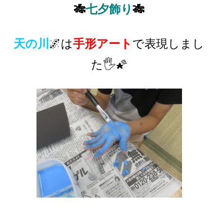
🎋
七夕飾り
🎋
天の川
🌌は
手形アート
で表現しまし
た
🖐🌠