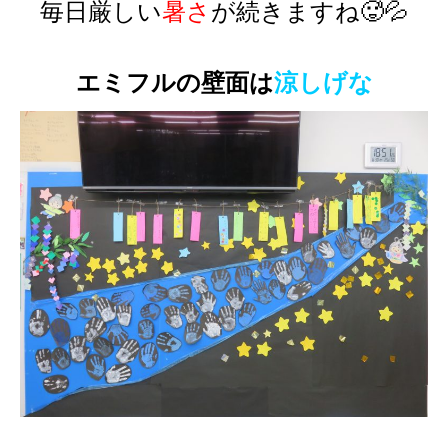
毎日厳しい
暑さ
が続きますね
🥵💦
エミフルの壁面は
涼しげな