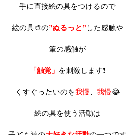
手に直接絵の具をつけるので
絵の具
🎨
の
”ぬるっと”
した感触や
筆の感触が
「触覚」
を刺激します
❗
くすぐったいのを
我慢
、
我慢
😂
絵の具を使う活動は
子ども達の
大好きな活動
の一つです