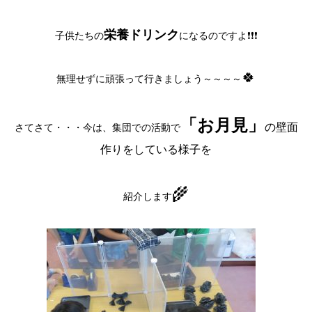
栄養ドリンク
子供たちの
になるのですよ❗❗❗
🍀
無理せずに頑張って行きましょう～～～～
「お月見」
さてさて・・・今は、集団での活動で
の壁面
作りをしている様子を
🌾
紹介します