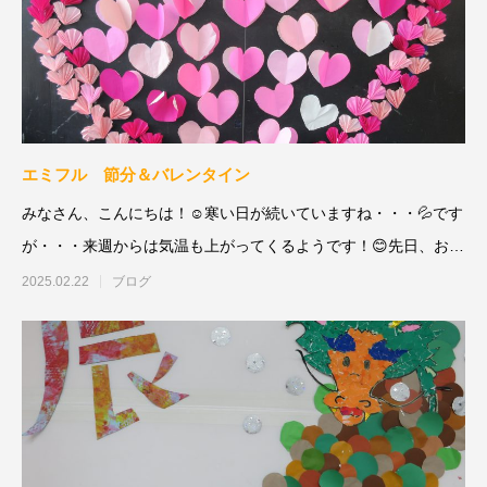
エミフル 節分＆バレンタイン
みなさん、こんにちは！☺寒い日が続いていますね・・・💦です
が・・・来週からは気温も上がってくるようです！😊先日、お花
屋さんに行く
2025.02.22
ブログ