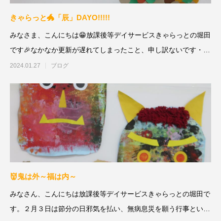
きゃらっと🐲「辰」DAYO!!!!!
みなさま、こんにちは😁放課後等デイサービスきゃらっとの堀田
です🎉なかなか更新が遅れてしまったこと、申し訳ないです・・
😱😱😱🐲祝2
2024.01.27
ブログ
👹鬼は外～福は内～
みなさん、こんにちは放課後等デイサービスきゃらっとの堀田で
す。２月３日は節分の日邪気を払い、無病息災を願う行事といわ