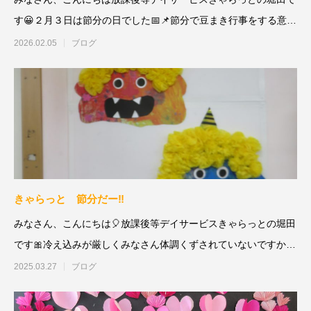
す😀２月３日は節分の日でした📅📌節分で豆まき行事をする意味
は「無病息災
2026.02.05
ブログ
きゃらっと 節分だー‼
みなさん、こんにちは🎈放課後等デイサービスきゃらっとの堀田
です🎀冷え込みが厳しくみなさん体調くずされていないですか？
きゃらっとの
2025.03.27
ブログ