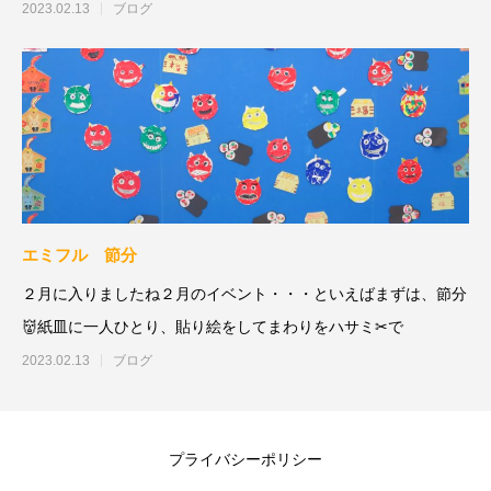
れて
2023.02.13
ブログ
エミフル 節分
２月に入りましたね２月のイベント・・・といえばまずは、節分
👹紙皿に一人ひとり、貼り絵をしてまわりをハサミ✂で
2023.02.13
ブログ
プライバシーポリシー