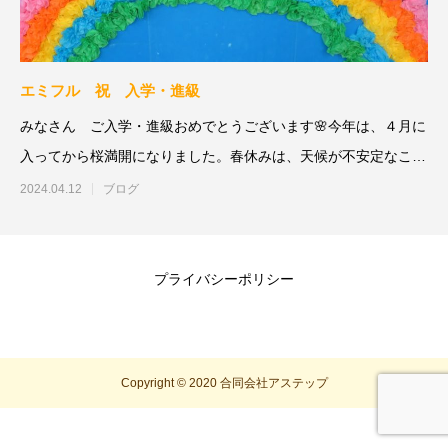
エミフル 祝 入学・進級
みなさん ご入学・進級おめでとうございます🌸今年は、４月に
入ってから桜満開になりました。春休みは、天候が不安定なこと
が多かったで
2024.04.12
ブログ
プライバシーポリシー
Copyright © 2020 合同会社アステップ