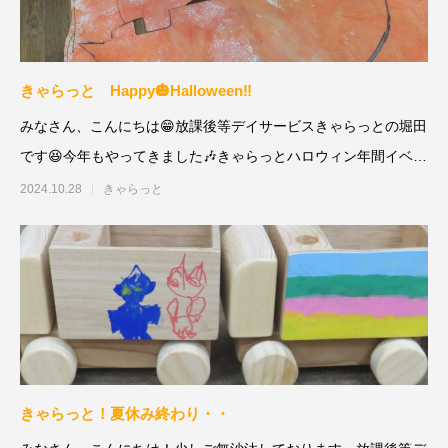
きゃらっと Happy🎃Halloween‼
みなさん、こんにちは😁放課後等デイサービスきゃらっとの堀田
です😆今年もやってきました🎶きゃらっとハロウィン年間イベン
トの中でも
2024.10.28
きゃらっと
きゃらっと！夏休み終わり・・