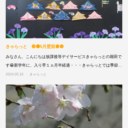
きゃらっと 🔴🟠5月壁面🟡🟢
みなさん、こんにちは放課後等デイサービスきゃらっとの堀田で
す😁新学年に、入り早１ヵ月半経過・・・きゃらっとでは季節の
制作
2024.05.16
きゃらっと