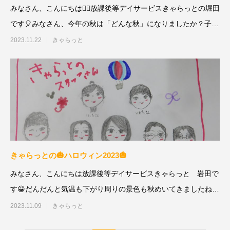
みなさん、こんにちは🕵️‍♂️放課後等デイサービスきゃらっとの堀田
です🎈みなさん、今年の秋は「どんな秋」になりましたか？子ど
もた
2023.11.22
きゃらっと
きゃらっとの🎃ハロウィン2023🎃
みなさん、こんにちは放課後等デイサービスきゃらっと 岩田で
す😀だんだんと気温も下がり周りの景色も秋めいてきましたね🍂
先月
2023.11.09
きゃらっと