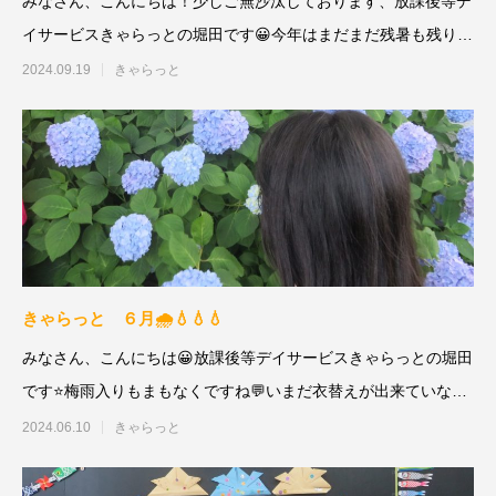
みなさん、こんにちは！少しご無沙汰しております、放課後等デ
イサービスきゃらっとの堀田です😀今年はまだまだ残暑も残りみ
なさん、夏バ
2024.09.19
きゃらっと
きゃらっと ６月🌧💧💧💧
みなさん、こんにちは😀放課後等デイサービスきゃらっとの堀田
です⭐梅雨入りもまもなくですね💬いまだ衣替えが出来ていな
い・・・😱
2024.06.10
きゃらっと