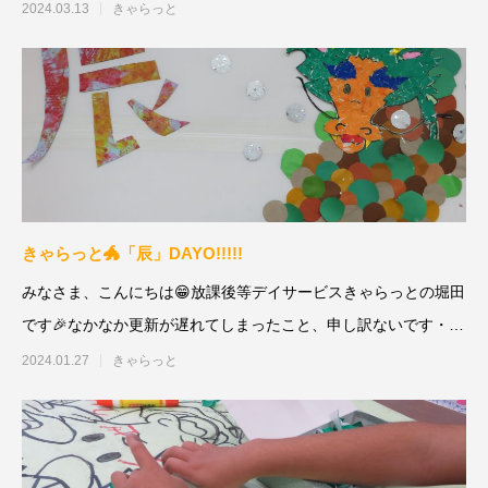
卒業
2024.03.13
きゃらっと
きゃらっと🐲「辰」DAYO!!!!!
みなさま、こんにちは😁放課後等デイサービスきゃらっとの堀田
です🎉なかなか更新が遅れてしまったこと、申し訳ないです・・
😱😱😱🐲祝2
2024.01.27
きゃらっと