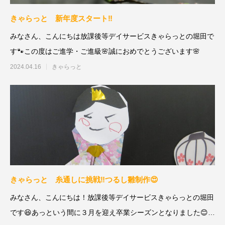
きゃらっと 新年度スタート‼
みなさん、こんにちは放課後等デイサービスきゃらっとの堀田で
す🐾この度はご進学・ご進級🌸誠におめでとうございます🌸
2024.04.16
きゃらっと
きゃらっと 糸通しに挑戦‼つるし雛制作😍
みなさん、こんにちは！放課後等デイサービスきゃらっとの堀田
です😆あっという間に３月を迎え卒業シーズンとなりました😊🌷