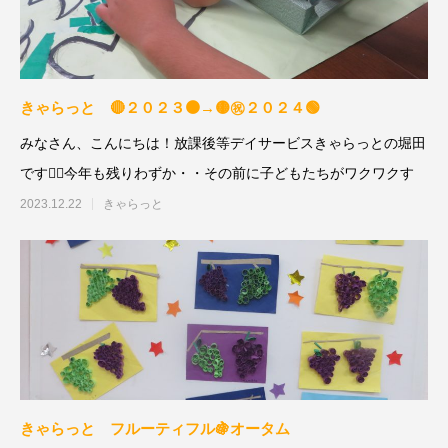
きゃらっと 🔴２０２３🟠→🟡㊗２０２４🟢
みなさん、こんにちは！放課後等デイサービスきゃらっとの堀田
です🙋‍♀️今年も残りわずか・・その前に子どもたちがワクワクす
2023.12.22
きゃらっと
きゃらっと フルーティフル🍇オータム